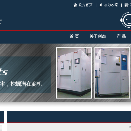
|
|
首 页
关于创杰
产 品