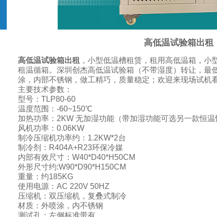
高低温试验箱出租
高低温试验箱出租
，小型低温槽租赁，租用高低温箱，小
租温循箱。深圳创杰高低温试验箱（不带湿度）转让，最低温
涂，内部不锈钢，做工精巧，质量稳定；欢迎来现场试机
主要技术参数：
型号：TLP80-60
温度范围：-60~150℃
加热功率：2KW 无加湿功能（带加湿功能可选另一款恒温
风机功率：0.06KW
制冷压缩机功率约：1.2KW*2台
制冷剂：R404A+R23环保冷媒
内部有效尺寸：W40*D40*H50CM
外形尺寸约:W90*D90*H150CM
重量：约185KG
使用电源：AC 220V 50HZ
压缩机：双压缩机，复叠式制冷
材质：外喷涂，内不锈钢
测试孔：左侧标准带有