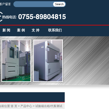
新 闻
案 例
支 持
联系我们
当前位置:
首 页
>
产品中心
>
试验箱出租/代客测试