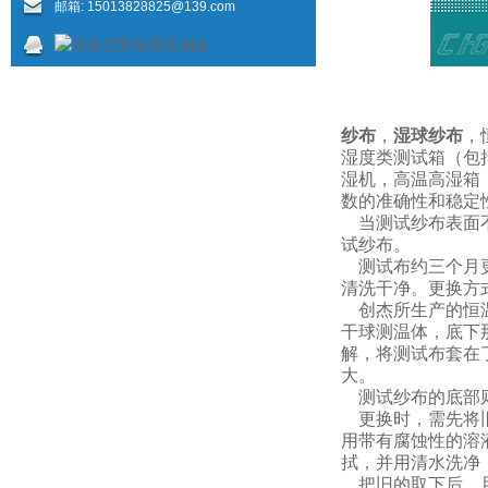
邮箱:
15013828825@139.com
纱布
，
湿球纱布
，
湿度类测试箱（包
湿机，高温高湿箱
数的准确性和稳定
当测试纱布表面不
试纱布。
测试布约三个月更换
清洗干净。更换方
创杰所生产的恒温
干球测温体，底下
解，将测试布套在
大。
测试纱布的底部则
更换时，需先将旧
用带有腐蚀性的溶
拭，并用清水洗净
把旧的取下后，且