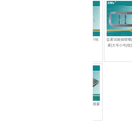
拉
试验箱湿度系统专用水
试验箱离心风轮|叶轮
盐雾试验箱喷嘴|玻璃喷
杯
雾|大号小号|现货供应
，
纱布，湿球纱布，恒温
试验箱观察窗玻璃视窗
电
恒湿试验箱专用测试纱
布